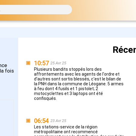
Réce
10:57
▣
25 Avr 25
ance
Plusieurs bandits stoppés lors des
la fois
affrontements avec les agents de l'ordre et
d'autres sont sortis blessés, c'est le bilan de
la PNH dans la commune de Léogane. 5 armes
à feu dont 4 fusils et 1 pistolet; 2
motocyclettes et 3 laptops ont été
confisqués.
06:54
▣
23 Avr 25
Les stations-service de la région
métropolitaine ont recommencé