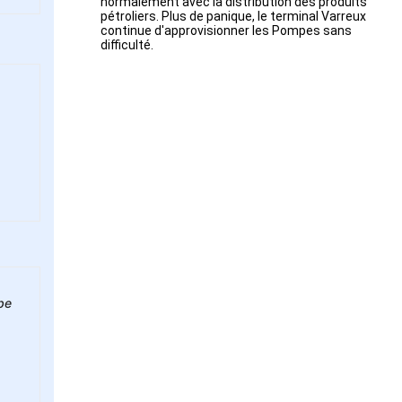
normalement avec la distribution des produits
pétroliers. Plus de panique, le terminal Varreux
continue d'approvisionner les Pompes sans
difficulté.
be