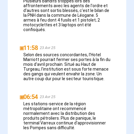
Plusieurs bandits stoppés lors des
affrontements avec les agents de l'ordre et
d'autres sont sortis blessés, c'est le bilan de
la PNH dans la commune de Léogane. 5
armes à feu dont 4 fusils et 1 pistolet; 2
motocyclettes et 3 laptops ont été
confisqués.
11:58
▣
23 Avr 25
Selon des sources concordantes, l'Hotel
Marriott pourrait fermer ses portes à la fin du
mois d'avril prochain. Situé au Haut de
Turgeau, l'institution est sous forte menace
des gangs qui veulent envahir la zone. Un
autre coup dur pour le secteur touristique.
06:54
▣
23 Avr 25
Les stations-service de la région
métropolitaine ont recommencé
normalement avec la distribution des
produits pétroliers. Plus de panique, le
terminal Varreux continue d'approvisionner
les Pompes sans difficulté.