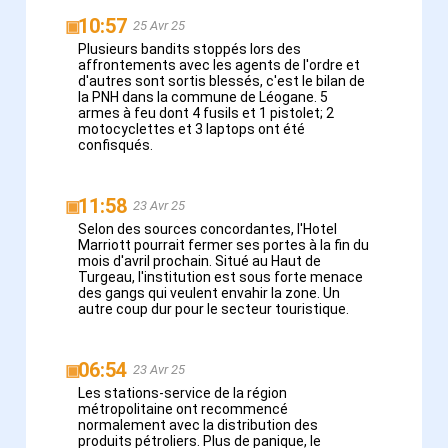
10:57
▣
25 Avr 25
Plusieurs bandits stoppés lors des
affrontements avec les agents de l'ordre et
d'autres sont sortis blessés, c'est le bilan de
la PNH dans la commune de Léogane. 5
armes à feu dont 4 fusils et 1 pistolet; 2
motocyclettes et 3 laptops ont été
confisqués.
11:58
▣
23 Avr 25
Selon des sources concordantes, l'Hotel
Marriott pourrait fermer ses portes à la fin du
mois d'avril prochain. Situé au Haut de
Turgeau, l'institution est sous forte menace
des gangs qui veulent envahir la zone. Un
autre coup dur pour le secteur touristique.
06:54
▣
23 Avr 25
Les stations-service de la région
métropolitaine ont recommencé
normalement avec la distribution des
produits pétroliers. Plus de panique, le