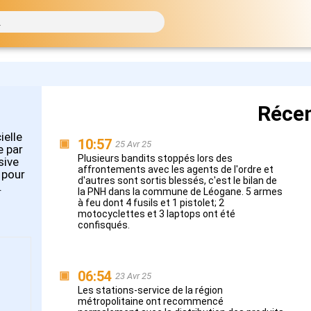
Réce
ielle
10:57
▣
25 Avr 25
e par
Plusieurs bandits stoppés lors des
sive
affrontements avec les agents de l'ordre et
 pour
d'autres sont sortis blessés, c'est le bilan de
.
la PNH dans la commune de Léogane. 5 armes
à feu dont 4 fusils et 1 pistolet; 2
motocyclettes et 3 laptops ont été
confisqués.
06:54
▣
23 Avr 25
Les stations-service de la région
métropolitaine ont recommencé