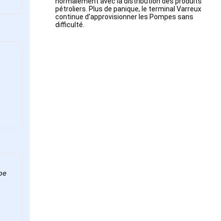
normalement avec la distribution des produits
pétroliers. Plus de panique, le terminal Varreux
continue d'approvisionner les Pompes sans
difficulté.
be