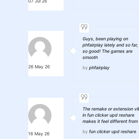
07 Jul 26
Guys, been playing on
phfairplay lately and so far,
so good! The games are
smooth
26 May 26
by
phfairplay
The remake or extension vi
in fun clicker upd reshare
makes it feel different from
by
fun clicker upd reshare
16 May 26