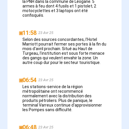
la PNH dans la commune de Léogane. 5
armes à feu dont 4 fusils et 1 pistolet; 2
motocyclettes et 3 laptops ont été
confisqués.
11:58
▣
23 Avr 25
Selon des sources concordantes, l'Hotel
Marriott pourrait fermer ses portes à la fin du
mois d'avril prochain. Situé au Haut de
Turgeau, l'institution est sous forte menace
des gangs qui veulent envahir la zone. Un
autre coup dur pour le secteur touristique.
06:54
▣
23 Avr 25
Les stations-service de la région
métropolitaine ont recommencé
normalement avec la distribution des
produits pétroliers. Plus de panique, le
terminal Varreux continue d'approvisionner
les Pompes sans difficulté.
06:48
▣
23 Avr 25