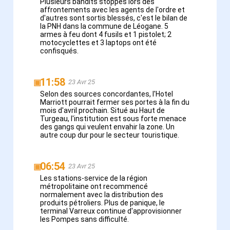
Plusieurs bandits stoppés lors des
affrontements avec les agents de l'ordre et
d'autres sont sortis blessés, c'est le bilan de
la PNH dans la commune de Léogane. 5
armes à feu dont 4 fusils et 1 pistolet; 2
motocyclettes et 3 laptops ont été
confisqués.
11:58
▣
23 Avr 25
Selon des sources concordantes, l'Hotel
Marriott pourrait fermer ses portes à la fin du
mois d'avril prochain. Situé au Haut de
Turgeau, l'institution est sous forte menace
des gangs qui veulent envahir la zone. Un
autre coup dur pour le secteur touristique.
06:54
▣
23 Avr 25
Les stations-service de la région
métropolitaine ont recommencé
normalement avec la distribution des
produits pétroliers. Plus de panique, le
terminal Varreux continue d'approvisionner
les Pompes sans difficulté.