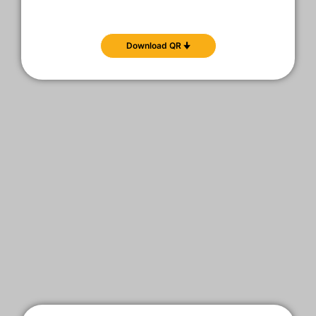
Download QR 🠋