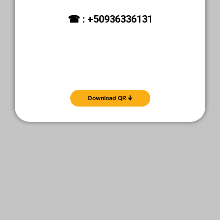
☎ : +50936336131
Download QR 🠋