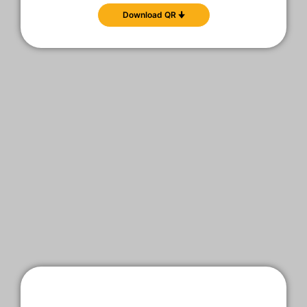
Download QR 🠋