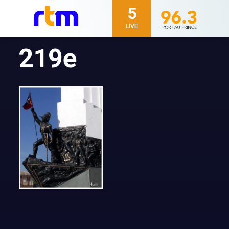
5
LIVE
219e