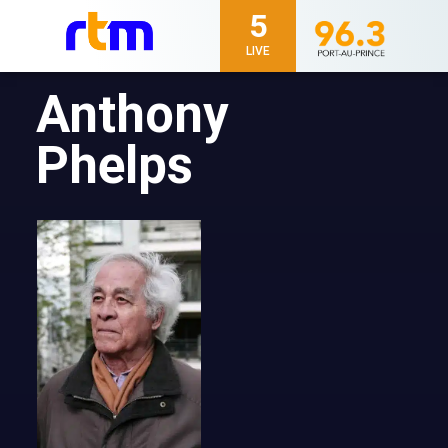
5
LIVE
Anthony
Phelps