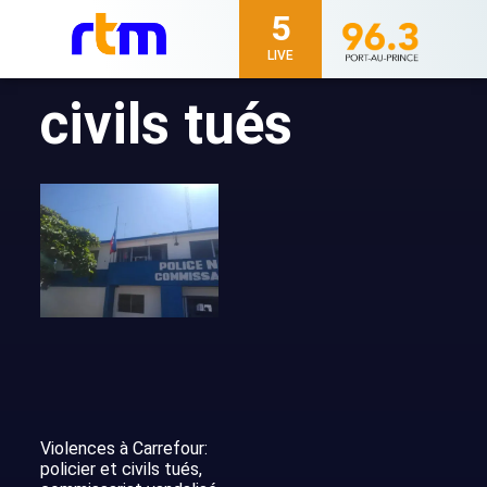
5
LIVE
civils tués
Violences à Carrefour:
policier et civils tués,