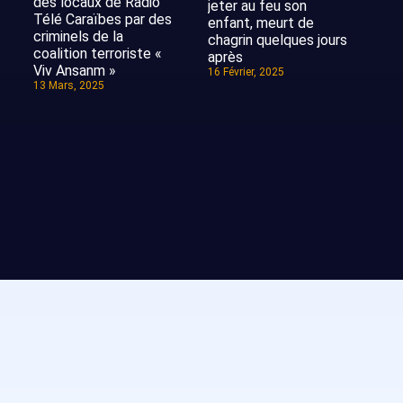
des locaux de Radio
jeter au feu son
Télé Caraïbes par des
enfant, meurt de
criminels de la
chagrin quelques jours
coalition terroriste «
après
Viv Ansanm »
16 Février, 2025
13 Mars, 2025