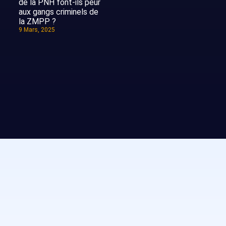
de la PNH font-ils peur
aux gangs criminels de
la ZMPP ?
9 Mars, 2025