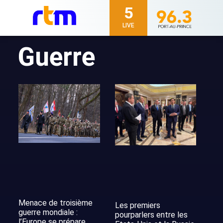
5
LIVE
Guerre
Menace de troisième
Les premiers
guerre mondiale :
pourparlers entre les
l’Europe se prépare