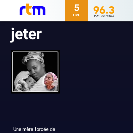
5
LIVE
jeter
Une mère forcée de