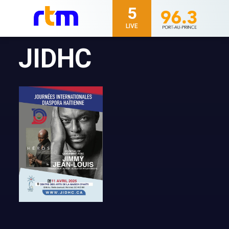
5
LIVE
JIDHC