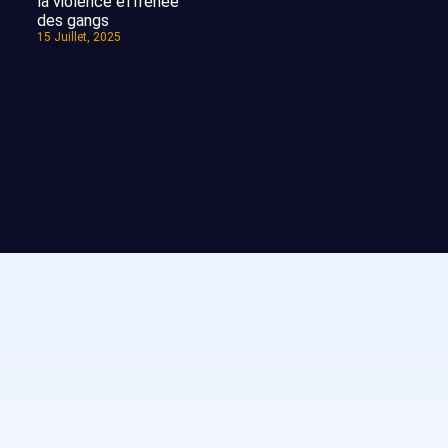
la violence effrénée
des gangs
15 Juillet, 2025