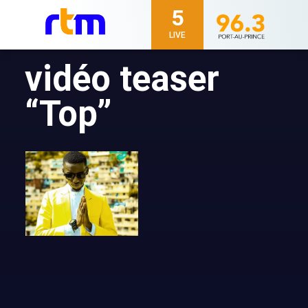
5
LIVE
vidéo teaser
“Top”