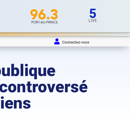
5
LIVE
Connectez-vous
publique
i controversé
tiens