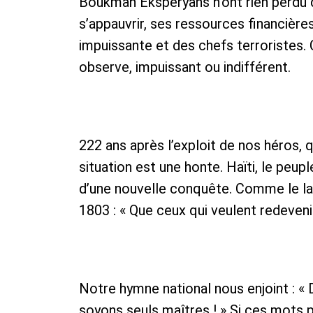
Boukman Eksperyans n’ont rien perdu d
s’appauvrir, ses ressources financière
impuissante et des chefs terroristes.
observe, impuissant ou indifférent.
222 ans après l’exploit de nos héros, qui
situation est une honte. Haïti, le peupl
d’une nouvelle conquête. Comme le la
1803 : « Que ceux qui veulent redeveni
Notre hymne national nous enjoint : « D
soyons seuls maîtres ! » Si ces mots 