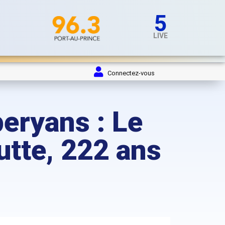
5
LIVE
Connectez-vous
ryans : Le
utte, 222 ans