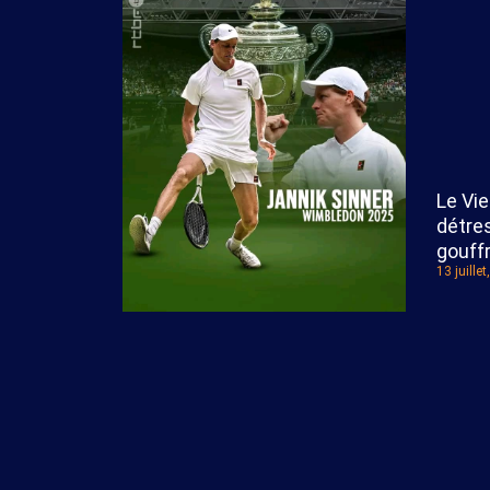
Le Vi
détres
gouffr
13 juille