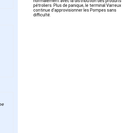
normalement avec la distribution des produits
pétroliers. Plus de panique, le terminal Varreux
continue d'approvisionner les Pompes sans
difficulté.
be