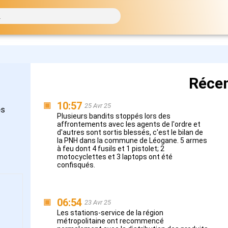
Réce
10:57
▣
25 Avr 25
es
Plusieurs bandits stoppés lors des
affrontements avec les agents de l'ordre et
d'autres sont sortis blessés, c'est le bilan de
la PNH dans la commune de Léogane. 5 armes
à feu dont 4 fusils et 1 pistolet; 2
motocyclettes et 3 laptops ont été
confisqués.
06:54
▣
23 Avr 25
Les stations-service de la région
métropolitaine ont recommencé