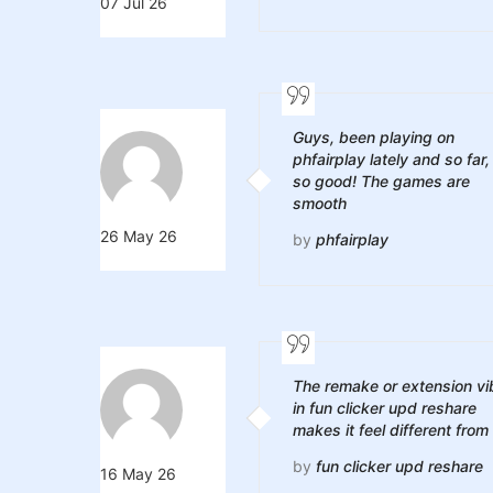
07 Jul 26
Guys, been playing on
phfairplay lately and so far,
so good! The games are
smooth
26 May 26
by
phfairplay
The remake or extension vi
in fun clicker upd reshare
makes it feel different from
by
fun clicker upd reshare
16 May 26