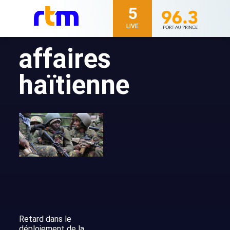
5
LIVE
affaires
haïtienne
Retard dans le
déploiement de la