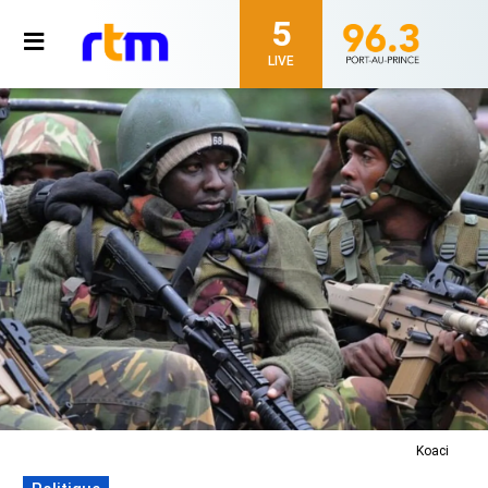
5
LIVE
Koaci