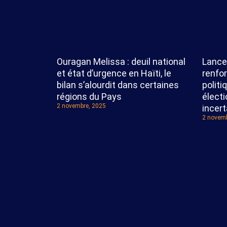
Lance
Ouragan Melissa : deuil national
renfo
et état d’urgence en Haïti, le
politi
bilan s’alourdit dans certaines
élect
régions du Pays
2 novembre, 2025
incert
2 novemb