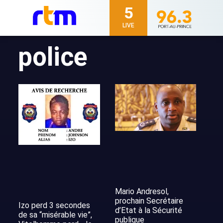
5
LIVE
police
Mario Andresol,
prochain Secrétaire
Izo perd 3 secondes
d’Etat à la Sécurité
de sa “misérable vie”,
publique