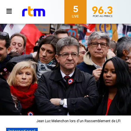
5
LIVE
Jean Luc Melenchon lors d'un Rassemblement de LFI