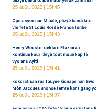
plizyè bandi tonbe materyel ak zam sezi
25 août, 2025
15h45
Operasyon nan Mibalè, plizyè bandi kite
vle fete St Louis Roi de France tonbe
25 août, 2025
15h43
Henry Wooster deklare Etazini ap
kontinue kouri dèyè tout moun kap fè
vyolans Ayiti
25 août, 2025
15h41
kokorat san ras touyee kidnape nan Gwo
Mòn Jacques anonse femte kont gang yo
25 août, 2025
15h37
Fondasyon TOYA fete 18 lane ekzistans li