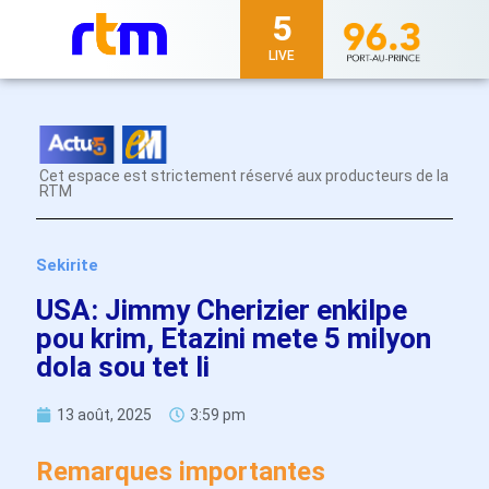
5
LIVE
Cet espace est strictement réservé aux producteurs de la
RTM
Sekirite
USA: Jimmy Cherizier enkilpe
pou krim, Etazini mete 5 milyon
dola sou tet li
13 août, 2025
3:59 pm
Remarques importantes