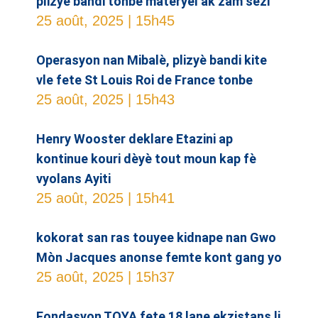
plizyè bandi tonbe materyel ak zam sezi
25 août, 2025
15h45
Operasyon nan Mibalè, plizyè bandi kite
vle fete St Louis Roi de France tonbe
25 août, 2025
15h43
Henry Wooster deklare Etazini ap
kontinue kouri dèyè tout moun kap fè
vyolans Ayiti
25 août, 2025
15h41
kokorat san ras touyee kidnape nan Gwo
Mòn Jacques anonse femte kont gang yo
25 août, 2025
15h37
Fondasyon TOYA fete 18 lane ekzistans li