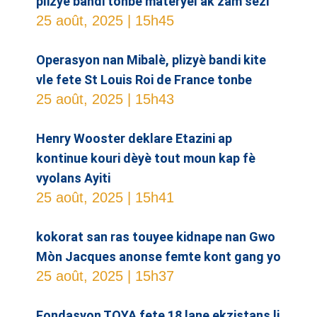
plizyè bandi tonbe materyel ak zam sezi
25 août, 2025
15h45
Operasyon nan Mibalè, plizyè bandi kite
vle fete St Louis Roi de France tonbe
25 août, 2025
15h43
Henry Wooster deklare Etazini ap
kontinue kouri dèyè tout moun kap fè
vyolans Ayiti
25 août, 2025
15h41
kokorat san ras touyee kidnape nan Gwo
Mòn Jacques anonse femte kont gang yo
25 août, 2025
15h37
Fondasyon TOYA fete 18 lane ekzistans li