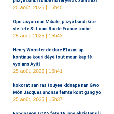
plizyè bandi tonbe materyel ak zam sezi
25 août, 2025
15h45
Operasyon nan Mibalè, plizyè bandi kite
vle fete St Louis Roi de France tonbe
25 août, 2025
15h43
Henry Wooster deklare Etazini ap
kontinue kouri dèyè tout moun kap fè
vyolans Ayiti
25 août, 2025
15h41
kokorat san ras touyee kidnape nan Gwo
Mòn Jacques anonse femte kont gang yo
25 août, 2025
15h37
Fondasyon TOYA fete 18 lane ekzistans li