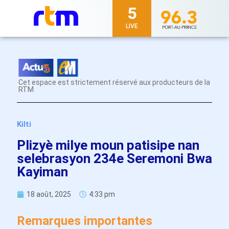
5
LIVE
Cet espace est strictement réservé aux producteurs de la
RTM
Kilti
Plizyè milye moun patisipe nan
selebrasyon 234e Seremoni Bwa
Kayiman
18 août, 2025
4:33 pm
Remarques importantes