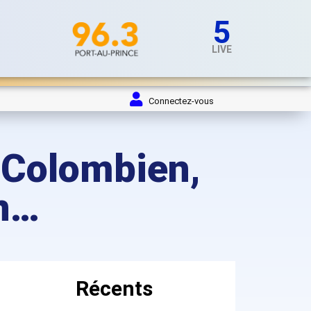
5
LIVE
Connectez-vous
 Colombien,
in…
Récents