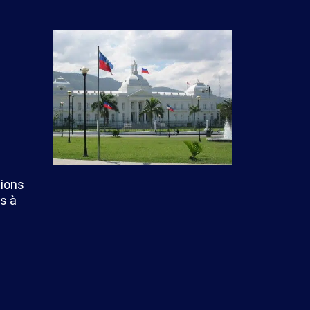
tions
s à