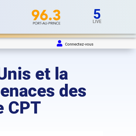
5
LIVE
Connectez-vous
Unis et la
enaces des
le CPT