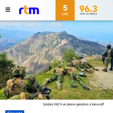
5
LIVE
Soldats FAD'H en pleine opération à Kenscoff