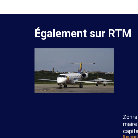
Également sur RTM
Zohra
maire 
capit
5 novemb