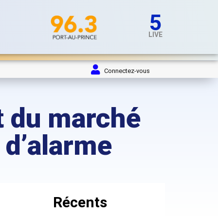
5
LIVE
Connectez-vous
nt du marché
i d’alarme
Récents