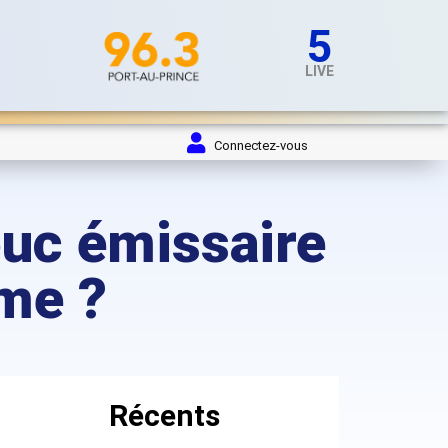
5
LIVE
Connectez-vous
ouc émissaire
ème ?
Récents