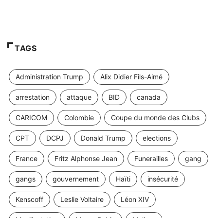
TAGS
Administration Trump
Alix Didier Fils-Aimé
arrestation
attaque
BID
canada
CARICOM
Colombie
Coupe du monde des Clubs
CPT
DCPJ
Donald Trump
elections
France
Fritz Alphonse Jean
Funerailles
gang
gangs
gouvernement
Haïti
insécurité
Kenscoff
Leslie Voltaire
Léon XIV